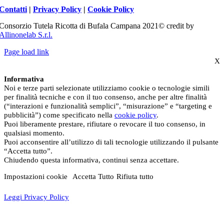
Contatti
|
Privacy Policy
|
Cookie Policy
Consorzio Tutela Ricotta di Bufala Campana 2021© credit by
Allinonelab S.r.l.
Page load link
X
Informativa
Noi e terze parti selezionate utilizziamo cookie o tecnologie simili
per finalità tecniche e con il tuo consenso, anche per altre finalità
(“interazioni e funzionalità semplici”, “misurazione” e “targeting e
pubblicità”) come specificato nella
cookie policy
.
Puoi liberamente prestare, rifiutare o revocare il tuo consenso, in
qualsiasi momento.
Puoi acconsentire all’utilizzo di tali tecnologie utilizzando il pulsante
“Accetta tutto”.
Chiudendo questa informativa, continui senza accettare.
Impostazioni cookie
Accetta Tutto
Rifiuta tutto
Leggi Privacy Policy
Torna
in