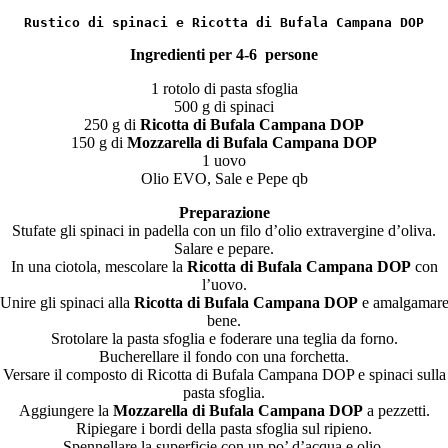
Rustico di spinaci e Ricotta di Bufala Campana DOP
Ingredienti per 4-6 persone
1 rotolo di pasta sfoglia
500 g di spinaci
250 g di
Ricotta di Bufala Campana DOP
150 g di
Mozzarella di Bufala Campana DOP
1 uovo
Olio EVO, Sale e Pepe qb
Preparazione
Stufate gli spinaci in padella con un filo d’olio extravergine d’oliva.
Salare e pepare.
In una ciotola, mescolare la
Ricotta di Bufala Campana DOP
con
l’uovo.
Unire gli spinaci alla
Ricotta di Bufala Campana DOP
e amalgamar
bene.
Srotolare la pasta sfoglia e foderare una teglia da forno.
Bucherellare il fondo con una forchetta.
Versare il composto di Ricotta di Bufala Campana DOP e spinaci sulla
pasta sfoglia.
Aggiungere la
Mozzarella di Bufala Campana DOP
a pezzetti.
Ripiegare i bordi della pasta sfoglia sul ripieno.
Spennellare la superficie con un po’ d’acqua e olio.