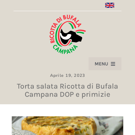
Salta
al
contenuto
MENU
Aprile 19, 2023
HOME
Torta salata Ricotta di Bufala
Campana DOP e primizie
PRODOTTO
IL CONSORZIO
SOCI