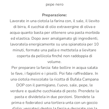
pepe nero
Preparazione:
Lavorate in una ciotola la farina con, il sale, il lievito
di birra, 4 cucchiai di olio extravergine di oliva e
acqua quanto basta per ottenere una pasta morbida
ed elastica. Dopo aver amalgamato gli ingredienti,
lavoratela energicamente su una spianatoia per 10
minuti, formate una palla e mettetela a lievitare
coperta da pellicola finché non raddoppia di
volume.
Per preparare la farcia: fate bollire in acqua salata
le fave, i fagiolini e i piselli. Poi fate raffreddare. In
una ciotola mescolate la ricotta di Bufala Campana
DOP con il parmigiano, l’uovo, sale, pepe, le
verdure e qualche cucchiaiata di pesto. Prendete la
pasta e dividetela in due porzioni. Stendete la
prima e foderateci una tortiera unta con un goccio
d’olio: versateci dentro la farcia e decorate con la